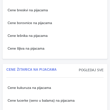
Cene breskvi na pijacama
Cene borovnice na pijacama
Cene lešnika na pijacama
Cene šljiva na pijacama
CENE ŽITARICA NA PIJACAMA
POGLEDAJ SVE
Cene kukuruza na pijacama
Cene lucerke (seno u balama) na pijacama