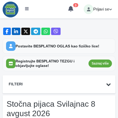
3
Prijavi se
Postavite BESPLATNO OGLAS kao fizičko lice!
Registrujte BESPLATNO TEZGU i
Saznaj više
objavljujte oglase!
FILTERI
Stočna pijaca Svilajnac 8
avgust 2026