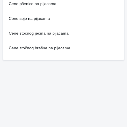
Cene pšenice na pijacama
Cene soje na pijacama
Cene stočnog ječma na pijacama
Cene stočnog brašna na pijacama