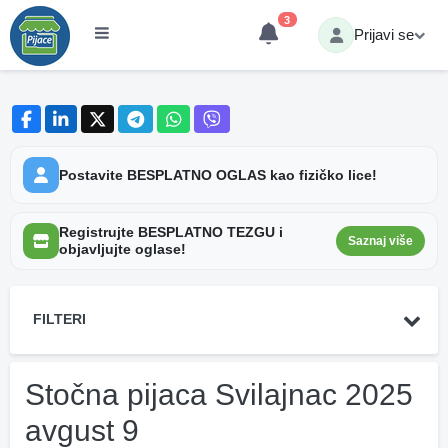
3
Prijavi se
Postavite BESPLATNO OGLAS kao fizičko lice!
Registrujte BESPLATNO TEZGU i
Saznaj više
objavljujte oglase!
FILTERI
Stočna pijaca Svilajnac 2025
avgust 9