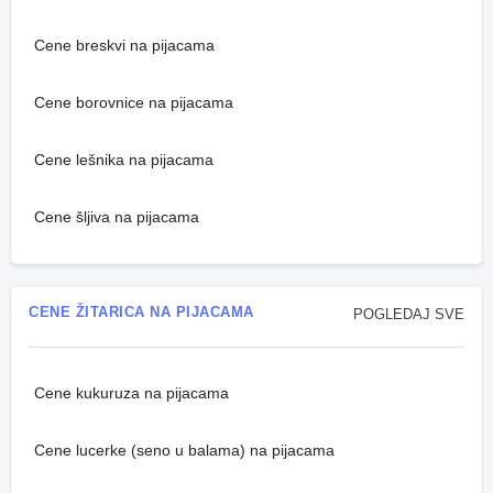
Cene breskvi na pijacama
Cene borovnice na pijacama
Cene lešnika na pijacama
Cene šljiva na pijacama
CENE ŽITARICA NA PIJACAMA
POGLEDAJ SVE
Cene kukuruza na pijacama
Cene lucerke (seno u balama) na pijacama