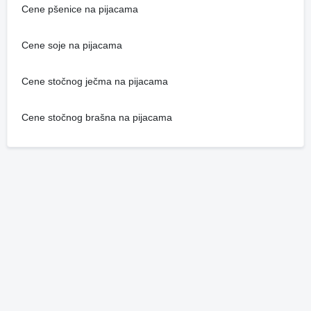
Cene pšenice na pijacama
Cene soje na pijacama
Cene stočnog ječma na pijacama
Cene stočnog brašna na pijacama