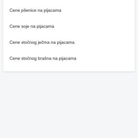
Cene pšenice na pijacama
Cene soje na pijacama
Cene stočnog ječma na pijacama
Cene stočnog brašna na pijacama