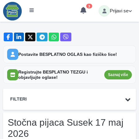
3
Prijavi se
Postavite BESPLATNO OGLAS kao fizičko lice!
Registrujte BESPLATNO TEZGU i
Saznaj više
objavljujte oglase!
FILTERI
Stočna pijaca Susek 17 maj
2026