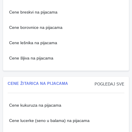
Cene breskvi na pijacama
Cene borovnice na pijacama
Cene lešnika na pijacama
Cene šljiva na pijacama
CENE ŽITARICA NA PIJACAMA
POGLEDAJ SVE
Cene kukuruza na pijacama
Cene lucerke (seno u balama) na pijacama