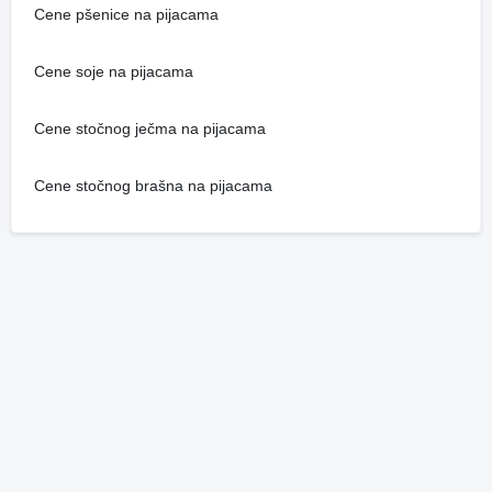
Cene pšenice na pijacama
Cene soje na pijacama
Cene stočnog ječma na pijacama
Cene stočnog brašna na pijacama