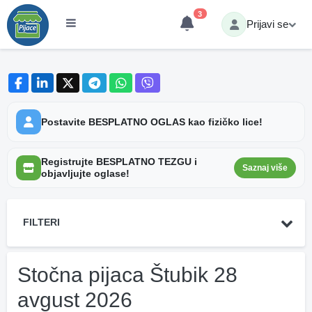
3
Prijavi se
Postavite BESPLATNO OGLAS kao fizičko lice!
Registrujte BESPLATNO TEZGU i
Saznaj više
objavljujte oglase!
FILTERI
Stočna pijaca Štubik 28
avgust 2026