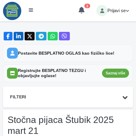
3
Prijavi se
Postavite BESPLATNO OGLAS kao fizičko lice!
Registrujte BESPLATNO TEZGU i
Saznaj više
objavljujte oglase!
FILTERI
Stočna pijaca Štubik 2025
mart 21