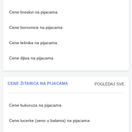
Cene breskvi na pijacama
Cene borovnice na pijacama
Cene lešnika na pijacama
Cene šljiva na pijacama
CENE ŽITARICA NA PIJACAMA
POGLEDAJ SVE
Cene kukuruza na pijacama
Cene lucerke (seno u balama) na pijacama