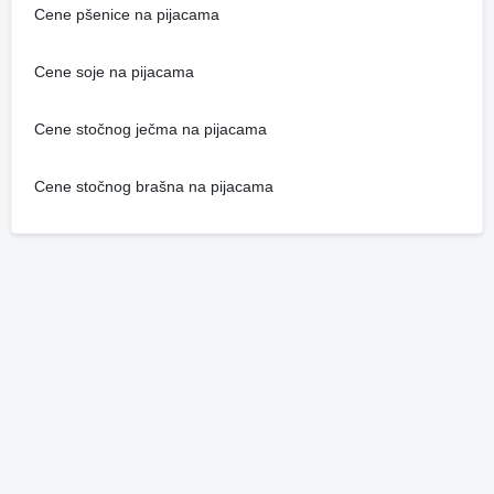
Cene pšenice na pijacama
Cene soje na pijacama
Cene stočnog ječma na pijacama
Cene stočnog brašna na pijacama