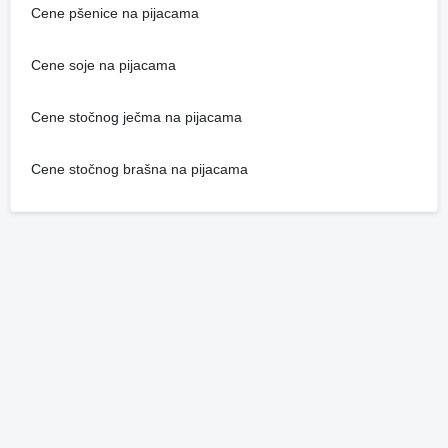
Cene pšenice na pijacama
Cene soje na pijacama
Cene stočnog ječma na pijacama
Cene stočnog brašna na pijacama