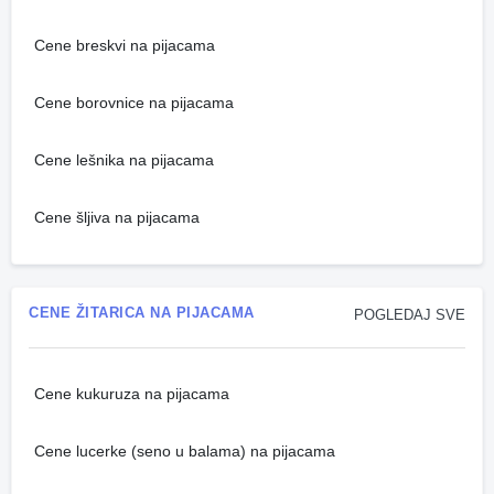
Cene breskvi na pijacama
Cene borovnice na pijacama
Cene lešnika na pijacama
Cene šljiva na pijacama
CENE ŽITARICA NA PIJACAMA
POGLEDAJ SVE
Cene kukuruza na pijacama
Cene lucerke (seno u balama) na pijacama