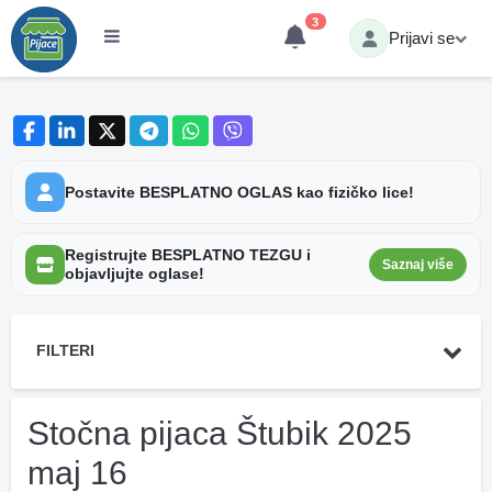
3
Prijavi se
Postavite BESPLATNO OGLAS kao fizičko lice!
Registrujte BESPLATNO TEZGU i
Saznaj više
objavljujte oglase!
FILTERI
Stočna pijaca Štubik 2025
maj 16