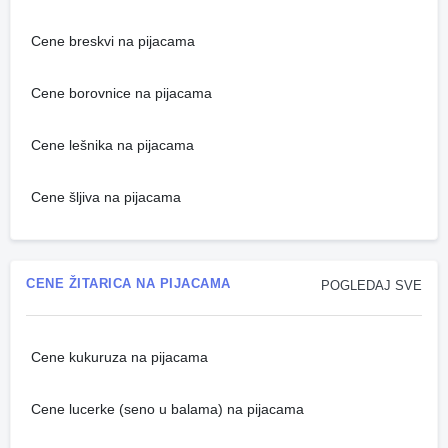
Cene breskvi na pijacama
Cene borovnice na pijacama
Cene lešnika na pijacama
Cene šljiva na pijacama
CENE ŽITARICA NA PIJACAMA
POGLEDAJ SVE
Cene kukuruza na pijacama
Cene lucerke (seno u balama) na pijacama