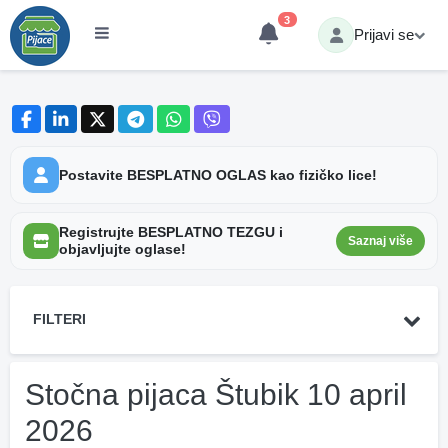
3
Prijavi se
Postavite BESPLATNO OGLAS kao fizičko lice!
Registrujte BESPLATNO TEZGU i
Saznaj više
objavljujte oglase!
FILTERI
Stočna pijaca Štubik 10 april
2026