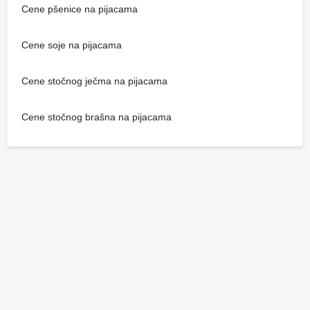
Cene pšenice na pijacama
Cene soje na pijacama
Cene stočnog ječma na pijacama
Cene stočnog brašna na pijacama