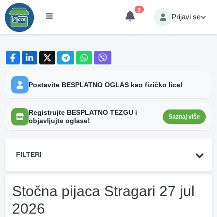
3
Prijavi se
Postavite BESPLATNO OGLAS kao fizičko lice!
Registrujte BESPLATNO TEZGU i
Saznaj više
objavljujte oglase!
FILTERI
Stočna pijaca Stragari 27 jul
2026