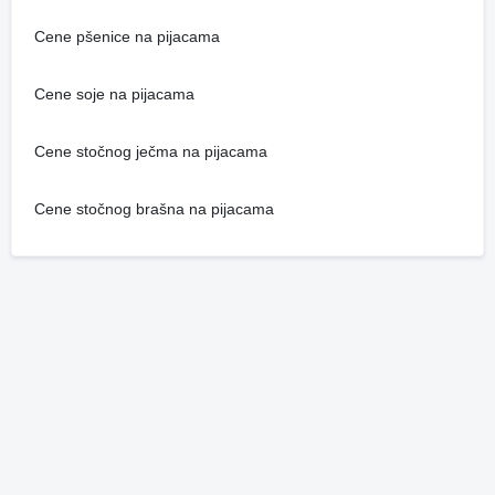
Cene pšenice na pijacama
Cene soje na pijacama
Cene stočnog ječma na pijacama
Cene stočnog brašna na pijacama