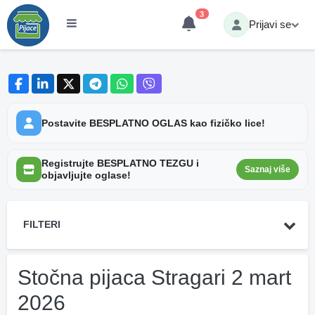
3
Prijavi se
Postavite BESPLATNO OGLAS kao fizičko lice!
Registrujte BESPLATNO TEZGU i
Saznaj više
objavljujte oglase!
FILTERI
Stočna pijaca Stragari 2 mart
2026