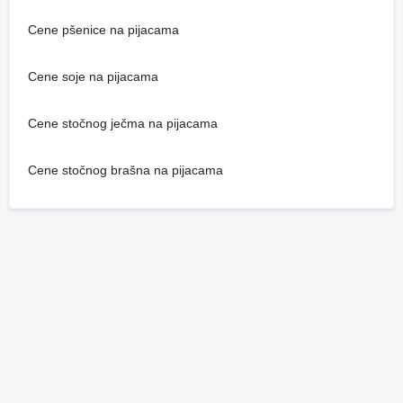
Cene pšenice na pijacama
Cene soje na pijacama
Cene stočnog ječma na pijacama
Cene stočnog brašna na pijacama