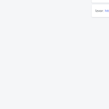
Izvor:
ht