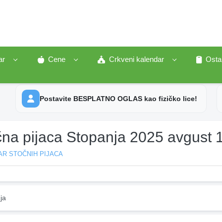
ar
Cene
Crkveni kalendar
Osta
Postavite BESPLATNO OGLAS kao fizičko lice!
čna pijaca Stopanja 2025 avgust 
AR STOČNIH PIJACA
ja