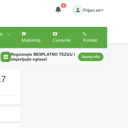
4
Prijavi se
lo
Marketing
Cenovnik
Kontakt
Registrujte BESPLATNO TEZGU i
Saznaj više
objavljujte oglase!
17