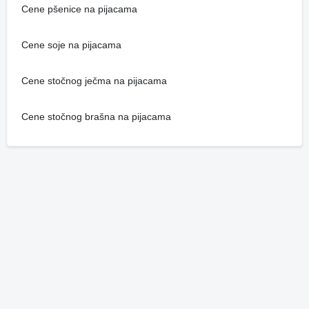
Cene pšenice na pijacama
Cene soje na pijacama
Cene stočnog ječma na pijacama
Cene stočnog brašna na pijacama