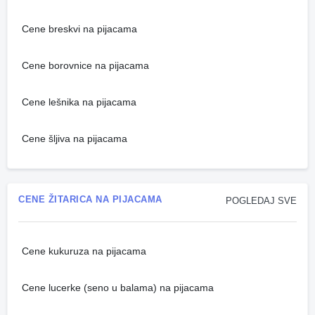
Cene breskvi na pijacama
Cene borovnice na pijacama
Cene lešnika na pijacama
Cene šljiva na pijacama
CENE ŽITARICA NA PIJACAMA
POGLEDAJ SVE
Cene kukuruza na pijacama
Cene lucerke (seno u balama) na pijacama