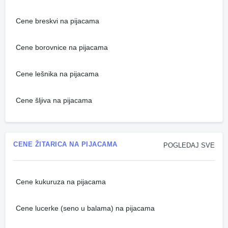
Cene breskvi na pijacama
Cene borovnice na pijacama
Cene lešnika na pijacama
Cene šljiva na pijacama
CENE ŽITARICA NA PIJACAMA
POGLEDAJ SVE
Cene kukuruza na pijacama
Cene lucerke (seno u balama) na pijacama