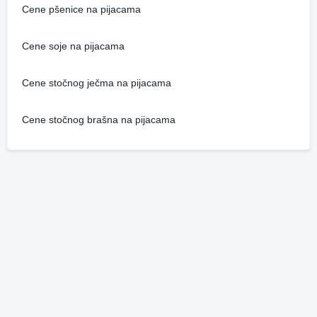
Cene pšenice na pijacama
Cene soje na pijacama
Cene stočnog ječma na pijacama
Cene stočnog brašna na pijacama