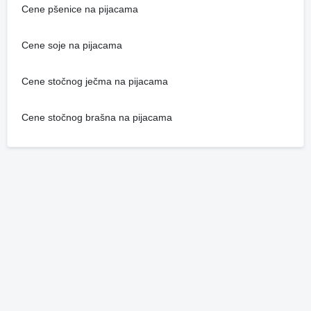
Cene pšenice na pijacama
Cene soje na pijacama
Cene stočnog ječma na pijacama
Cene stočnog brašna na pijacama