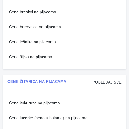
Cene breskvi na pijacama
Cene borovnice na pijacama
Cene lešnika na pijacama
Cene šljiva na pijacama
CENE ŽITARICA NA PIJACAMA
POGLEDAJ SVE
Cene kukuruza na pijacama
Cene lucerke (seno u balama) na pijacama