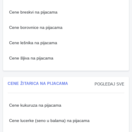
Cene breskvi na pijacama
Cene borovnice na pijacama
Cene lešnika na pijacama
Cene šljiva na pijacama
CENE ŽITARICA NA PIJACAMA
POGLEDAJ SVE
Cene kukuruza na pijacama
Cene lucerke (seno u balama) na pijacama