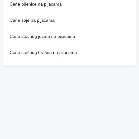
Cene pšenice na pijacama
Cene soje na pijacama
Cene stočnog ječma na pijacama
Cene stočnog brašna na pijacama