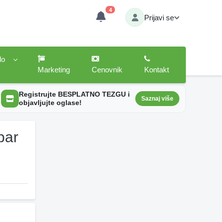
4
Prijavi se
lo
Marketing
Cenovnik
Kontakt
Registrujte BESPLATNO TEZGU i
Saznaj više
objavljujte oglase!
bar