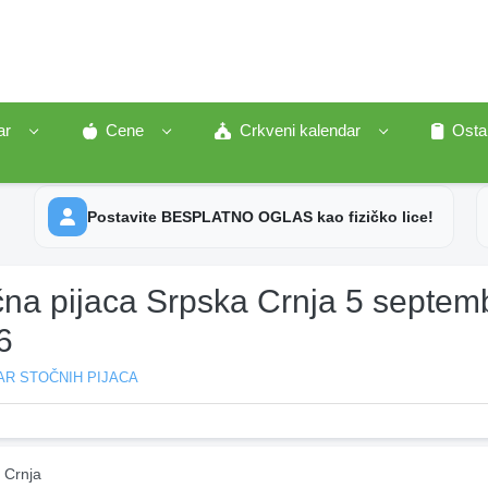
ar
Cene
Crkveni kalendar
Osta
Postavite BESPLATNO OGLAS kao fizičko lice!
čna pijaca Srpska Crnja 5 septem
6
AR STOČNIH PIJACA
 Crnja