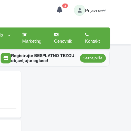
4
Prijavi se
lo
Marketing
Cenovnik
Kontakt
Registrujte BESPLATNO TEZGU i
Saznaj više
objavljujte oglase!
t