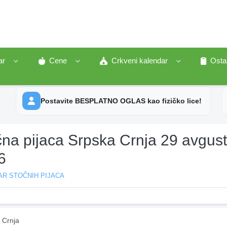
ar
Cene
Crkveni kalendar
Osta
Postavite BESPLATNO OGLAS kao fizičko lice!
čna pijaca Srpska Crnja 29 avgus
6
AR STOČNIH PIJACA
 Crnja