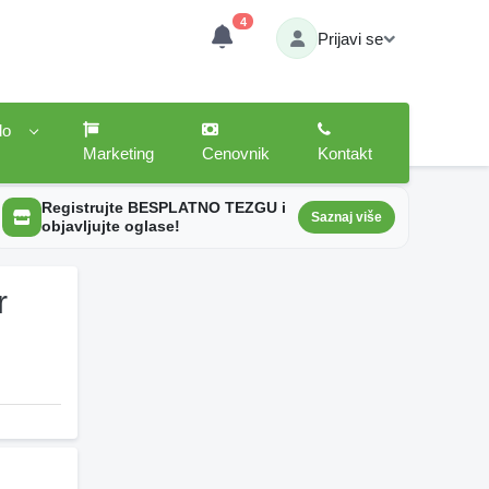
4
Prijavi se
lo
Marketing
Cenovnik
Kontakt
Registrujte BESPLATNO TEZGU i
Saznaj više
objavljujte oglase!
r