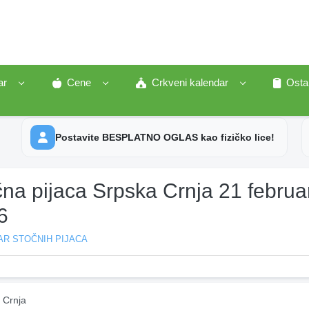
ar
Cene
Crkveni kalendar
Osta
Postavite BESPLATNO OGLAS kao fizičko lice!
na pijaca Srpska Crnja 21 februa
6
AR STOČNIH PIJACA
 Crnja