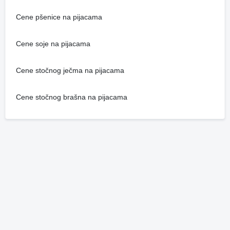
Cene pšenice na pijacama
Cene soje na pijacama
Cene stočnog ječma na pijacama
Cene stočnog brašna na pijacama