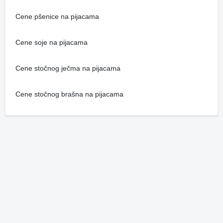
Cene pšenice na pijacama
Cene soje na pijacama
Cene stočnog ječma na pijacama
Cene stočnog brašna na pijacama