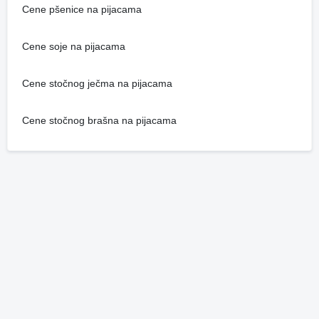
Cene pšenice na pijacama
Cene soje na pijacama
Cene stočnog ječma na pijacama
Cene stočnog brašna na pijacama