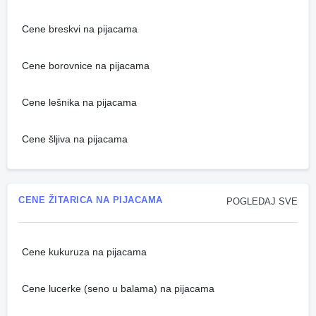
Cene breskvi na pijacama
Cene borovnice na pijacama
Cene lešnika na pijacama
Cene šljiva na pijacama
CENE ŽITARICA NA PIJACAMA
POGLEDAJ SVE
Cene kukuruza na pijacama
Cene lucerke (seno u balama) na pijacama