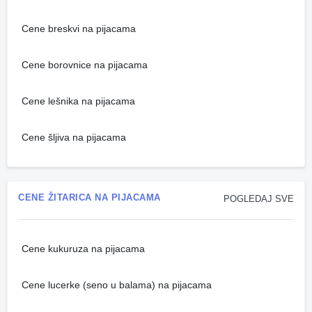
Cene breskvi na pijacama
Cene borovnice na pijacama
Cene lešnika na pijacama
Cene šljiva na pijacama
CENE ŽITARICA NA PIJACAMA
POGLEDAJ SVE
Cene kukuruza na pijacama
Cene lucerke (seno u balama) na pijacama