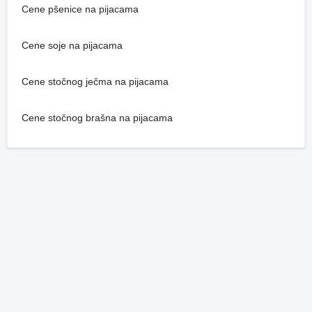
Cene pšenice na pijacama
Cene soje na pijacama
Cene stočnog ječma na pijacama
Cene stočnog brašna na pijacama