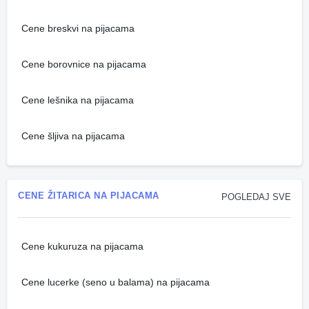
Cene breskvi na pijacama
Cene borovnice na pijacama
Cene lešnika na pijacama
Cene šljiva na pijacama
CENE ŽITARICA NA PIJACAMA
POGLEDAJ SVE
Cene kukuruza na pijacama
Cene lucerke (seno u balama) na pijacama