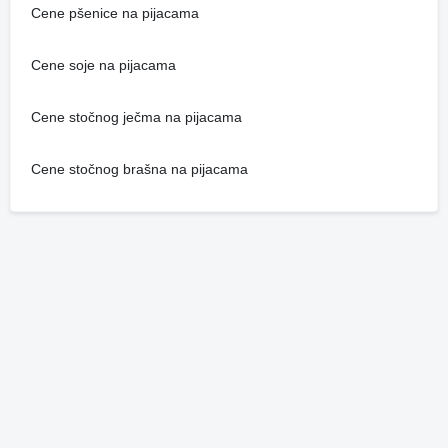
Cene pšenice na pijacama
Cene soje na pijacama
Cene stočnog ječma na pijacama
Cene stočnog brašna na pijacama