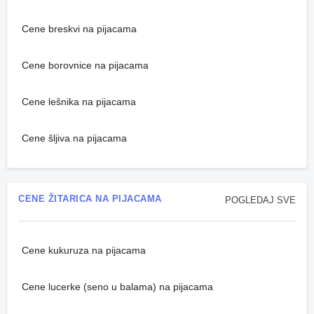
Cene breskvi na pijacama
Cene borovnice na pijacama
Cene lešnika na pijacama
Cene šljiva na pijacama
CENE ŽITARICA NA PIJACAMA
POGLEDAJ SVE
Cene kukuruza na pijacama
Cene lucerke (seno u balama) na pijacama