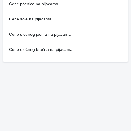
Cene pšenice na pijacama
Cene soje na pijacama
Cene stočnog ječma na pijacama
Cene stočnog brašna na pijacama