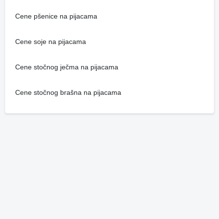
Cene pšenice na pijacama
Cene soje na pijacama
Cene stočnog ječma na pijacama
Cene stočnog brašna na pijacama