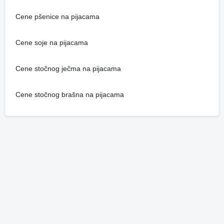
Cene pšenice na pijacama
Cene soje na pijacama
Cene stočnog ječma na pijacama
Cene stočnog brašna na pijacama