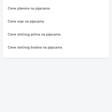
Cene pšenice na pijacama
Cene soje na pijacama
Cene stočnog ječma na pijacama
Cene stočnog brašna na pijacama