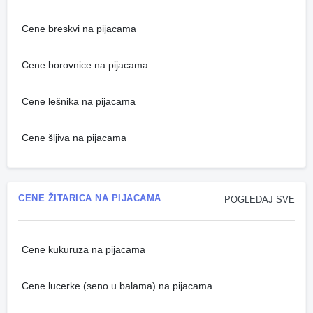
Cene breskvi na pijacama
Cene borovnice na pijacama
Cene lešnika na pijacama
Cene šljiva na pijacama
CENE ŽITARICA NA PIJACAMA
POGLEDAJ SVE
Cene kukuruza na pijacama
Cene lucerke (seno u balama) na pijacama