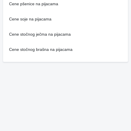
Cene pšenice na pijacama
Cene soje na pijacama
Cene stočnog ječma na pijacama
Cene stočnog brašna na pijacama