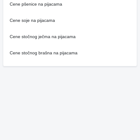
Cene pšenice na pijacama
Cene soje na pijacama
Cene stočnog ječma na pijacama
Cene stočnog brašna na pijacama