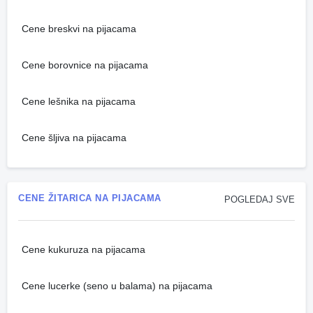
Cene breskvi na pijacama
Cene borovnice na pijacama
Cene lešnika na pijacama
Cene šljiva na pijacama
CENE ŽITARICA NA PIJACAMA
POGLEDAJ SVE
Cene kukuruza na pijacama
Cene lucerke (seno u balama) na pijacama