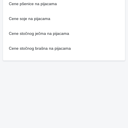
Cene pšenice na pijacama
Cene soje na pijacama
Cene stočnog ječma na pijacama
Cene stočnog brašna na pijacama