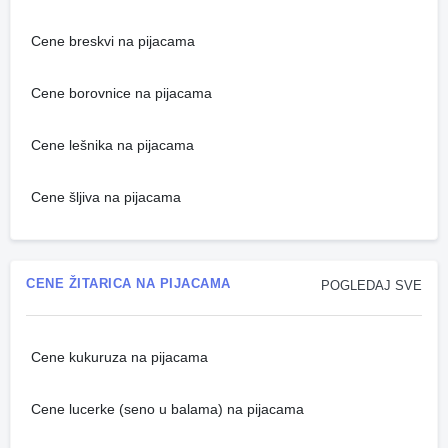
Cene breskvi na pijacama
Cene borovnice na pijacama
Cene lešnika na pijacama
Cene šljiva na pijacama
CENE ŽITARICA NA PIJACAMA
POGLEDAJ SVE
Cene kukuruza na pijacama
Cene lucerke (seno u balama) na pijacama