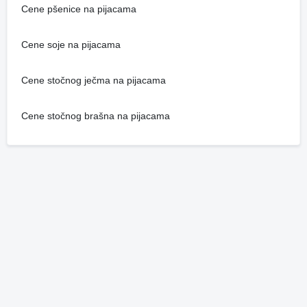
Cene pšenice na pijacama
Cene soje na pijacama
Cene stočnog ječma na pijacama
Cene stočnog brašna na pijacama