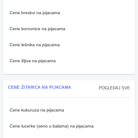
Cene breskvi na pijacama
Cene borovnice na pijacama
Cene lešnika na pijacama
Cene šljiva na pijacama
CENE ŽITARICA NA PIJACAMA
POGLEDAJ SVE
Cene kukuruza na pijacama
Cene lucerke (seno u balama) na pijacama