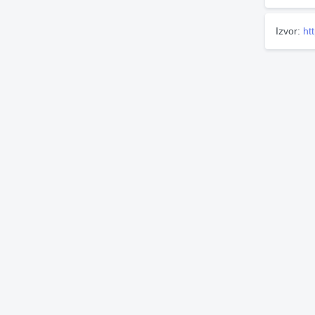
Izvor:
ht