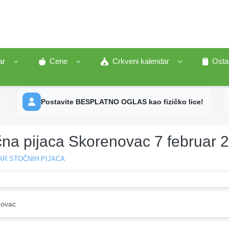
ar
Cene
Crkveni kalendar
Osta
Postavite BESPLATNO OGLAS kao fizičko lice!
čna pijaca Skorenovac 7 februar 
AR STOČNIH PIJACA
ovac