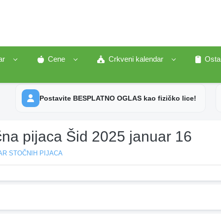
ar
Cene
Crkveni kalendar
Osta
Postavite BESPLATNO OGLAS kao fizičko lice!
čna pijaca Šid 2025 januar 16
AR STOČNIH PIJACA