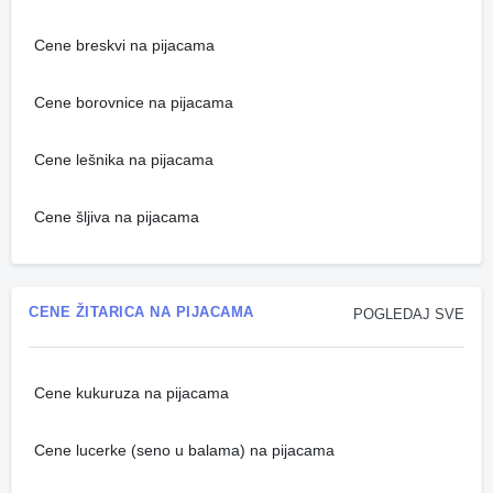
Cene breskvi na pijacama
Cene borovnice na pijacama
Cene lešnika na pijacama
Cene šljiva na pijacama
CENE ŽITARICA NA PIJACAMA
POGLEDAJ SVE
Cene kukuruza na pijacama
Cene lucerke (seno u balama) na pijacama