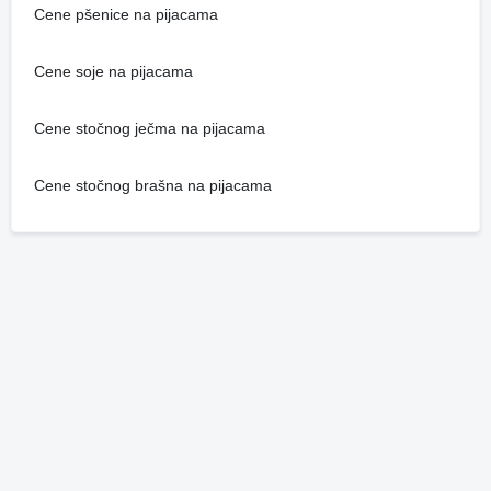
Cene pšenice na pijacama
Cene soje na pijacama
Cene stočnog ječma na pijacama
Cene stočnog brašna na pijacama