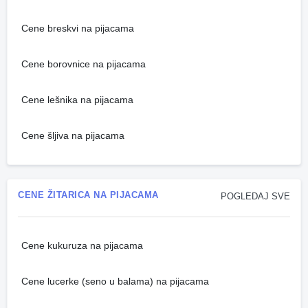
Cene breskvi na pijacama
Cene borovnice na pijacama
Cene lešnika na pijacama
Cene šljiva na pijacama
CENE ŽITARICA NA PIJACAMA
POGLEDAJ SVE
Cene kukuruza na pijacama
Cene lucerke (seno u balama) na pijacama