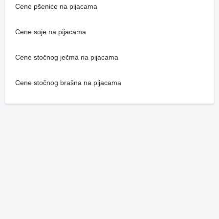
Cene pšenice na pijacama
Cene soje na pijacama
Cene stočnog ječma na pijacama
Cene stočnog brašna na pijacama