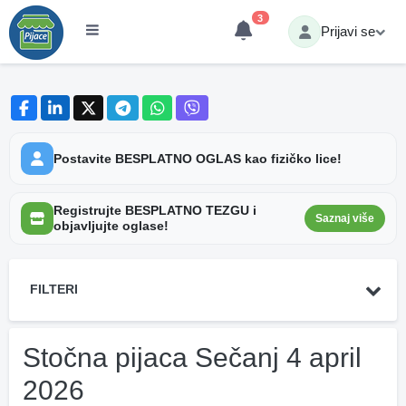
3
Prijavi se
Postavite BESPLATNO OGLAS kao fizičko lice!
Registrujte BESPLATNO TEZGU i
Saznaj više
objavljujte oglase!
FILTERI
Stočna pijaca Sečanj 4 april
2026