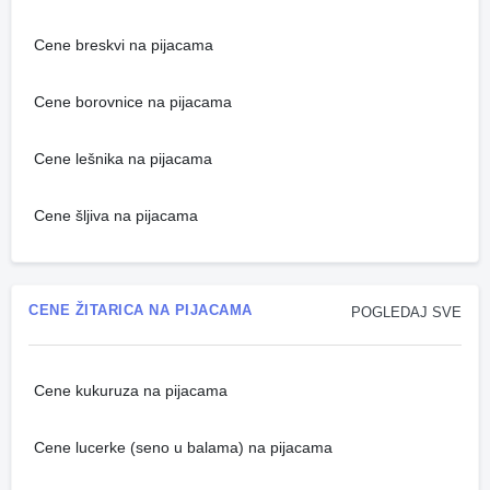
Cene breskvi na pijacama
Cene borovnice na pijacama
Cene lešnika na pijacama
Cene šljiva na pijacama
CENE ŽITARICA NA PIJACAMA
POGLEDAJ SVE
Cene kukuruza na pijacama
Cene lucerke (seno u balama) na pijacama