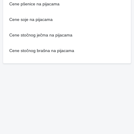
Cene pšenice na pijacama
Cene soje na pijacama
Cene stočnog ječma na pijacama
Cene stočnog brašna na pijacama