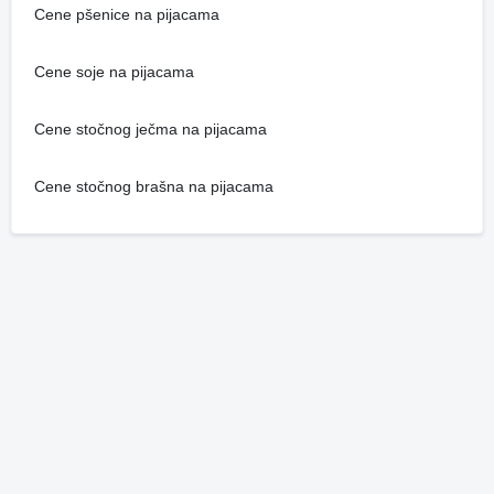
Cene pšenice na pijacama
Cene soje na pijacama
Cene stočnog ječma na pijacama
Cene stočnog brašna na pijacama