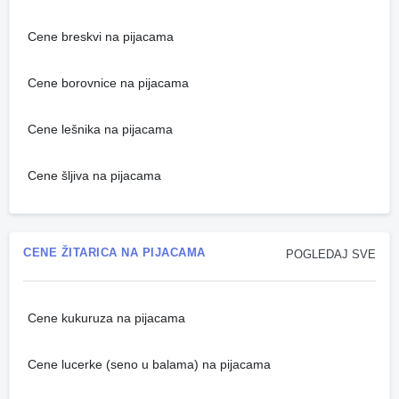
Cene breskvi na pijacama
Cene borovnice na pijacama
Cene lešnika na pijacama
Cene šljiva na pijacama
CENE ŽITARICA NA PIJACAMA
POGLEDAJ SVE
Cene kukuruza na pijacama
Cene lucerke (seno u balama) na pijacama