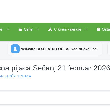
ar
Cene
Crkveni kalendar
Osta
Postavite BESPLATNO OGLAS kao fizičko lice!
čna pijaca Sečanj 21 februar 202
AR STOČNIH PIJACA