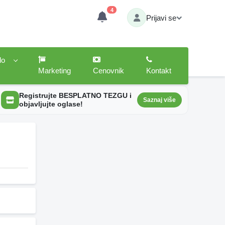
4
Prijavi se
lo
Marketing
Cenovnik
Kontakt
Registrujte BESPLATNO TEZGU i
Saznaj više
objavljujte oglase!
6