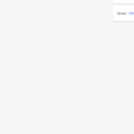
Izvor:
ht