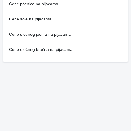
Cene pšenice na pijacama
Cene soje na pijacama
Cene stočnog ječma na pijacama
Cene stočnog brašna na pijacama