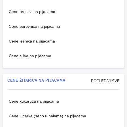
Cene breskvi na pijacama
Cene borovnice na pijacama
Cene lešnika na pijacama
Cene šljiva na pijacama
CENE ŽITARICA NA PIJACAMA
POGLEDAJ SVE
Cene kukuruza na pijacama
Cene lucerke (seno u balama) na pijacama