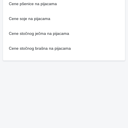
Cene pšenice na pijacama
Cene soje na pijacama
Cene stočnog ječma na pijacama
Cene stočnog brašna na pijacama