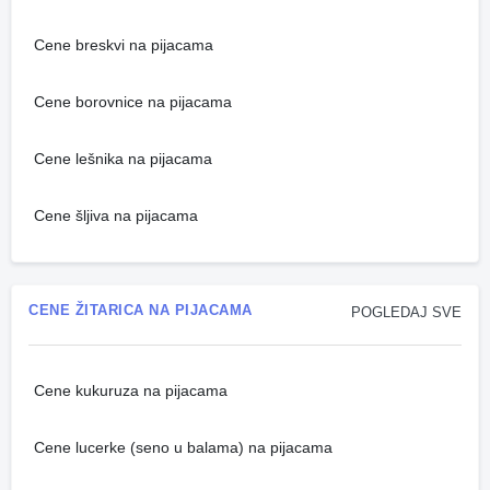
Cene breskvi na pijacama
Cene borovnice na pijacama
Cene lešnika na pijacama
Cene šljiva na pijacama
CENE ŽITARICA NA PIJACAMA
POGLEDAJ SVE
Cene kukuruza na pijacama
Cene lucerke (seno u balama) na pijacama