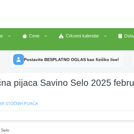
ar
Cene
Crkveni kalendar
Osta
Postavite BESPLATNO OGLAS kao fizičko lice!
čna pijaca Savino Selo 2025 febr
AR STOČNIH PIJACA
 Selo