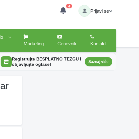
4
Prijavi se
lo
Marketing
Cenovnik
Kontakt
Registrujte BESPLATNO TEZGU i
Saznaj više
objavljujte oglase!
uar