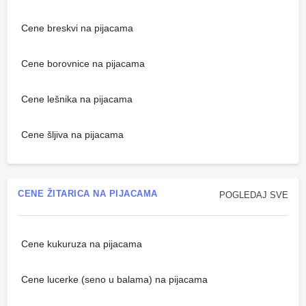
Cene breskvi na pijacama
Cene borovnice na pijacama
Cene lešnika na pijacama
Cene šljiva na pijacama
CENE ŽITARICA NA PIJACAMA
POGLEDAJ SVE
Cene kukuruza na pijacama
Cene lucerke (seno u balama) na pijacama