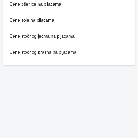
Cene pšenice na pijacama
Cene soje na pijacama
Cene stočnog ječma na pijacama
Cene stočnog brašna na pijacama