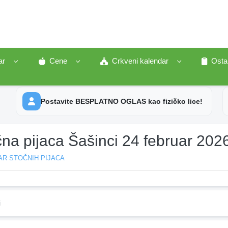
ar
Cene
Crkveni kalendar
Osta
Postavite BESPLATNO OGLAS kao fizičko lice!
na pijaca Šašinci 24 februar 202
AR STOČNIH PIJACA
i