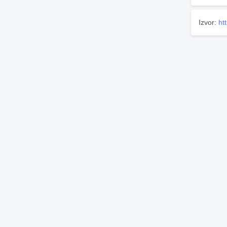
Izvor:
ht