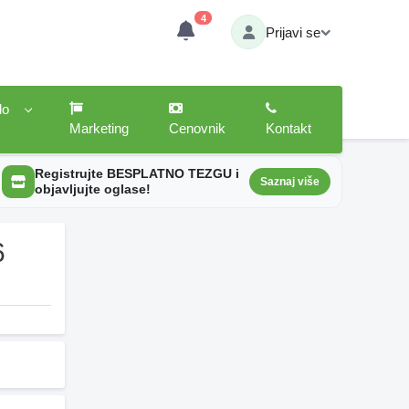
4
Prijavi se
lo
Marketing
Cenovnik
Kontakt
Registrujte BESPLATNO TEZGU i
Saznaj više
objavljujte oglase!
6