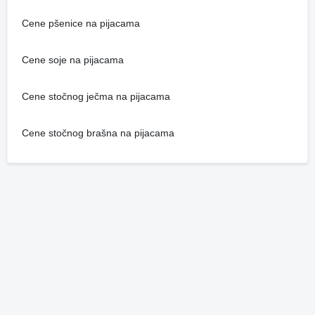
Cene pšenice na pijacama
Cene soje na pijacama
Cene stočnog ječma na pijacama
Cene stočnog brašna na pijacama