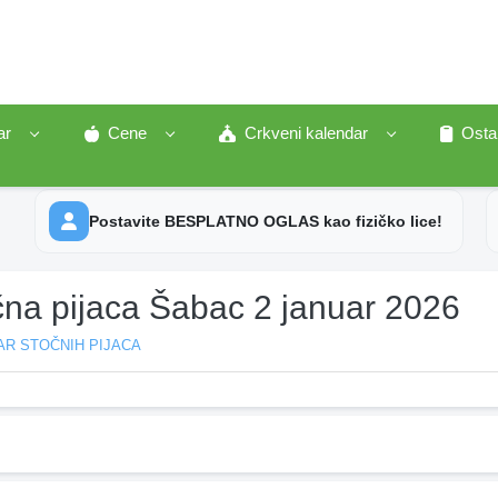
ar
Cene
Crkveni kalendar
Osta
Postavite BESPLATNO OGLAS kao fizičko lice!
čna pijaca Šabac 2 januar 2026
AR STOČNIH PIJACA