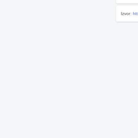
Izvor:
ht