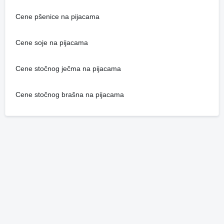
Cene pšenice na pijacama
Cene soje na pijacama
Cene stočnog ječma na pijacama
Cene stočnog brašna na pijacama