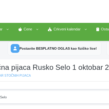
ar
Cene
Crkveni kalendar
Osta
Postavite BESPLATNO OGLAS kao fizičko lice!
čna pijaca Rusko Selo 1 oktobar 
AR STOČNIH PIJACA
Selo