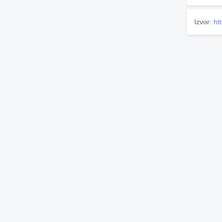
Izvor:
ht