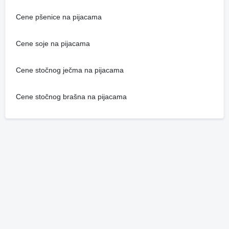
Cene pšenice na pijacama
Cene soje na pijacama
Cene stočnog ječma na pijacama
Cene stočnog brašna na pijacama