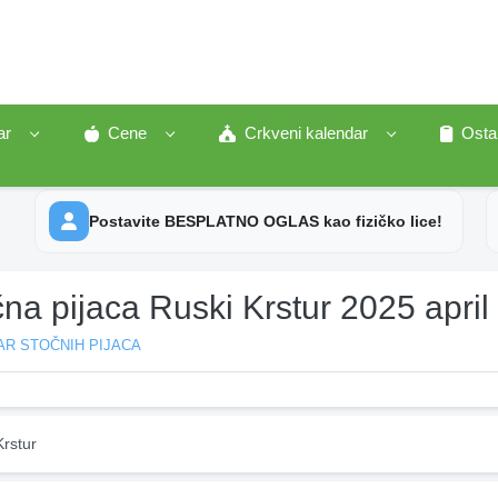
ar
Cene
Crkveni kalendar
Osta
Postavite BESPLATNO OGLAS kao fizičko lice!
na pijaca Ruski Krstur 2025 april
AR STOČNIH PIJACA
rstur