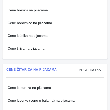
Cene breskvi na pijacama
Cene borovnice na pijacama
Cene lešnika na pijacama
Cene šljiva na pijacama
CENE ŽITARICA NA PIJACAMA
POGLEDAJ SVE
Cene kukuruza na pijacama
Cene lucerke (seno u balama) na pijacama