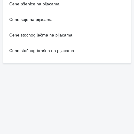
Cene pšenice na pijacama
Cene soje na pijacama
Cene stočnog ječma na pijacama
Cene stočnog brašna na pijacama