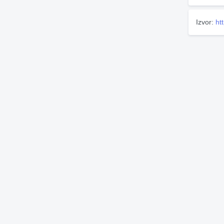
Izvor:
ht