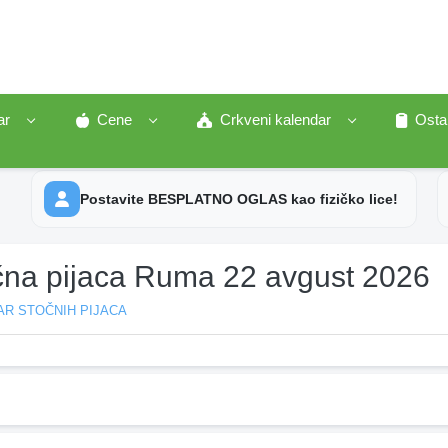
ar
Cene
Crkveni kalendar
Osta
Postavite BESPLATNO OGLAS kao fizičko lice!
čna pijaca Ruma 22 avgust 2026
AR STOČNIH PIJACA